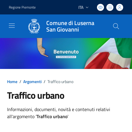
ITA
Regione Piemonte
Lingua attiva:
Comune di Luserna
San Giovanni
Home
/
Argomenti
/
Traffico urbano
Traffico urbano
Dettagli argomento
Informazioni, documenti, novità e contenuti relativi
all'argomento '
Traffico urbano
'