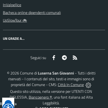
InValpellice
Bacheca online dipendenti comunali
UpSlowTour 🚲
UN GRAZIE A...
Facebook
Telegram
RSS
Seguici su
©
2026
Comune di
Luserna San Giovanni
- Tutti i diritti
riservati - I contenuti del sito, testi e immagini sono di
proprietà del Comune - CMS:
Città In Comune
Questo sito utilizza, nella versione per UTENTI CON
DISLESSIA,
Biancoenero ®
, una font italiana ad Alta
Leggibilità.
Reimposta