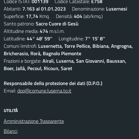
Codice ISTAT:
001139
Codice Catastale:
E758
Abitanti:
7.163 al 01.01.2023
Denominazione:
Lusernesi
Superficie:
17,74
Kmq. Densità:
404
(ab/kmq.)
Santo patrono:
Sacro Cuore di Gesù
Altitudine media:
474
m.s.l.m.
Latitudine:
44° 48' 59''
Longitudine:
7° 15' 8''
Comuni limitrofi:
Lusernetta, Torre Pellice, Bibiana, Angrogna,
Bricherasio, Rorà, Bagnolo Piemonte
Frazioni e borgate:
Airali, Luserna, San Giovanni, Baussan,
Boer, Jallà, Pecoul, Ricoun, Saret
Responsabile della protezione dei dati (D.P.O.)
Email:
dpo@comune.luserna.to.it
UTILITÀ
Amministrazione Trasparente
Bilanci