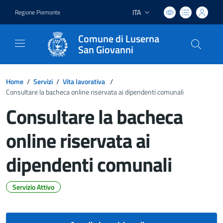
ITA
Regione Piemonte
Lingua attiva:
Comune di Luserna
San Giovanni
Home
/
Servizi
/
Vita lavorativa
/
Consultare la bacheca online riservata ai dipendenti comunali
Consultare la bacheca
online riservata ai
dipendenti comunali
Servizio Attivo
Dettagli del documento