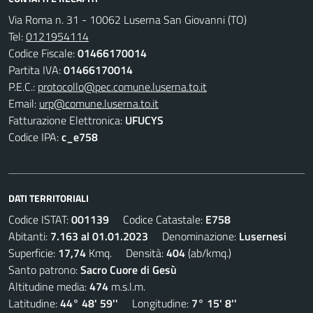
Via Roma n. 31 - 10062 Luserna San Giovanni (TO)
Tel:
0121954114
Codice Fiscale:
01466170014
Partita IVA:
01466170014
P.E.C.:
protocollo@pec.comune.luserna.to.it
Email:
urp@comune.luserna.to.it
Fatturazione Elettronica:
UFUCYS
Codice IPA:
c_e758
DATI TERRITORIALI
Codice ISTAT:
001139
Codice Catastale:
E758
Abitanti:
7.163 al 01.01.2023
Denominazione:
Lusernesi
Superficie:
17,74
Kmq. Densità:
404
(ab/kmq.)
Santo patrono:
Sacro Cuore di Gesù
Altitudine media:
474
m.s.l.m.
Latitudine:
44° 48' 59''
Longitudine:
7° 15' 8''