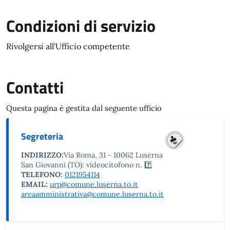
Condizioni di servizio
Rivolgersi all'Ufficio competente
Contatti
Questa pagina è gestita dal seguente ufficio
Segreteria
INDIRIZZO:
Via Roma, 31 - 10062 Luserna
San Giovanni (TO): videocitofono n. 7️⃣
TELEFONO:
0121954114
EMAIL:
urp@comune.luserna.to.it
areaamministrativa@comune.luserna.to.it