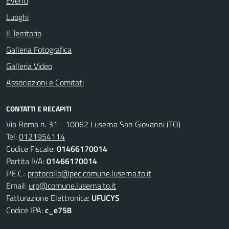
Eventi
Luoghi
Il Territorio
Galleria Fotografica
Galleria Video
Associazioni e Comitati
CONTATTI E RECAPITI
Via Roma n. 31 - 10062 Luserna San Giovanni (TO)
Tel:
0121954114
Codice Fiscale:
01466170014
Partita IVA:
01466170014
P.E.C.:
protocollo@pec.comune.luserna.to.it
Email:
urp@comune.luserna.to.it
Fatturazione Elettronica:
UFUCYS
Codice IPA:
c_e758