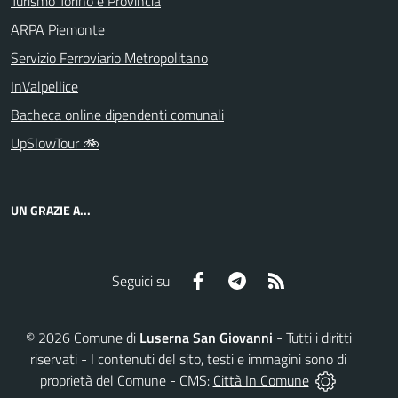
Turismo Torino e Provincia
ARPA Piemonte
Servizio Ferroviario Metropolitano
InValpellice
Bacheca online dipendenti comunali
UpSlowTour 🚲
UN GRAZIE A...
Facebook
Telegram
RSS
Seguici su
©
2026
Comune di
Luserna San Giovanni
- Tutti i diritti
riservati - I contenuti del sito, testi e immagini sono di
proprietà del Comune - CMS:
Città In Comune