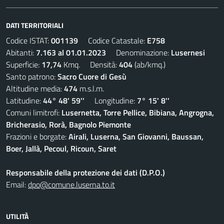
DATI TERRITORIALI
Codice ISTAT:
001139
Codice Catastale:
E758
Abitanti:
7.163 al 01.01.2023
Denominazione:
Lusernesi
Superficie:
17,74
Kmq. Densità:
404
(ab/kmq.)
Santo patrono:
Sacro Cuore di Gesù
Altitudine media:
474
m.s.l.m.
Latitudine:
44° 48' 59''
Longitudine:
7° 15' 8''
Comuni limitrofi:
Lusernetta, Torre Pellice, Bibiana, Angrogna,
Bricherasio, Rorà, Bagnolo Piemonte
Frazioni e borgate:
Airali, Luserna, San Giovanni, Baussan,
Boer, Jallà, Pecoul, Ricoun, Saret
Responsabile della protezione dei dati (D.P.O.)
Email:
dpo@comune.luserna.to.it
UTILITÀ