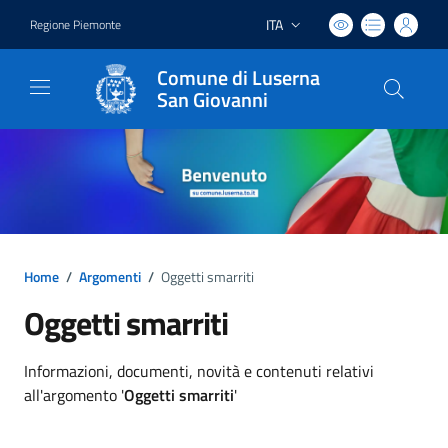
ITA
Regione Piemonte
Lingua attiva:
Comune di Luserna
San Giovanni
Home
/
Argomenti
/
Oggetti smarriti
Oggetti smarriti
Dettagli argomento
Informazioni, documenti, novità e contenuti relativi
all'argomento '
Oggetti smarriti
'