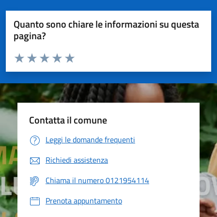
Quanto sono chiare le informazioni su questa
pagina?
Valuta da 1 a 5 stelle la pagina
Valuta 1 stelle su 5
Valuta 2 stelle su 5
Valuta 3 stelle su 5
Valuta 4 stelle su 5
Valuta 5 stelle su 5
Contatta il comune
Leggi le domande frequenti
Richiedi assistenza
Chiama il numero 0121954114
Prenota appuntamento