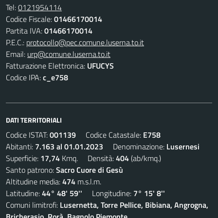
Tel:
0121954114
Codice Fiscale:
01466170014
Partita IVA:
01466170014
P.E.C.:
protocollo@pec.comune.luserna.to.it
Email:
urp@comune.luserna.to.it
Fatturazione Elettronica:
UFUCYS
Codice IPA:
c_e758
DATI TERRITORIALI
Codice ISTAT:
001139
Codice Catastale:
E758
Abitanti:
7.163 al 01.01.2023
Denominazione:
Lusernesi
Superficie:
17,74
Kmq. Densità:
404
(ab/kmq.)
Santo patrono:
Sacro Cuore di Gesù
Altitudine media:
474
m.s.l.m.
Latitudine:
44° 48' 59''
Longitudine:
7° 15' 8''
Comuni limitrofi:
Lusernetta, Torre Pellice, Bibiana, Angrogna,
Bricherasio, Rorà, Bagnolo Piemonte