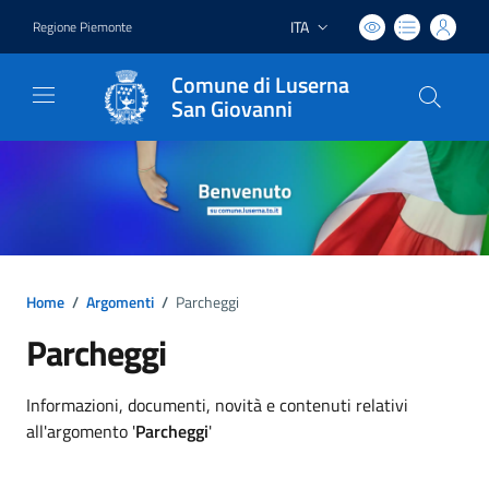
ITA
Regione Piemonte
Lingua attiva:
Comune di Luserna
San Giovanni
Home
/
Argomenti
/
Parcheggi
Parcheggi
Dettagli argomento
Informazioni, documenti, novità e contenuti relativi
all'argomento '
Parcheggi
'