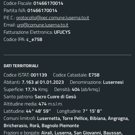
Codice Fiscale:
01466170014
Partita IVA:
01466170014
P.E.C.:
protocollo@pec.comune.luserna.to.it
Email:
urp@comune.luserna.to.it
Fatturazione Elettronica:
UFUCYS
Codice IPA:
c_e758
DATI TERRITORIALI
Codice ISTAT:
001139
Codice Catastale:
E758
Abitanti:
7.163 al 01.01.2023
Denominazione:
Lusernesi
Superficie:
17,74
Kmq. Densità:
404
(ab/kmq.)
Santo patrono:
Sacro Cuore di Gesù
Altitudine media:
474
m.s.l.m.
Latitudine:
44° 48' 59''
Longitudine:
7° 15' 8''
Comuni limitrofi:
Lusernetta, Torre Pellice, Bibiana, Angrogna,
Bricherasio, Rorà, Bagnolo Piemonte
Frazioni e borgate:
Airali, Luserna, San Giovanni, Baussan,