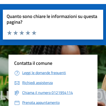
Quanto sono chiare le informazioni su questa
pagina?
Valuta da 1 a 5 stelle la pagina
Valuta 1 stelle su 5
Valuta 2 stelle su 5
Valuta 3 stelle su 5
Valuta 4 stelle su 5
Valuta 5 stelle su 5
Contatta il comune
Leggi le domande frequenti
Richiedi assistenza
Chiama il numero 0121954114
Prenota appuntamento