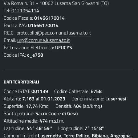
Via Roma n. 31 - 10062 Luserna San Giovanni (TO)
Tel:
0121954114
Codice Fiscale:
01466170014
Partita IVA:
01466170014
P.E.C.:
protocollo@pec.comune.luserna.to.it
Email:
urp@comune.luserna.to.it
Fatturazione Elettronica:
UFUCYS
Codice IPA:
c_e758
DATI TERRITORIALI
Codice ISTAT:
001139
Codice Catastale:
E758
Abitanti:
7.163 al 01.01.2023
Denominazione:
Lusernesi
Superficie:
17,74
Kmq. Densità:
404
(ab/kmq.)
Santo patrono:
Sacro Cuore di Gesù
Altitudine media:
474
m.s.l.m.
Latitudine:
44° 48' 59''
Longitudine:
7° 15' 8''
Comuni limitrofi:
Lusernetta, Torre Pellice, Bibiana, Angrogna,