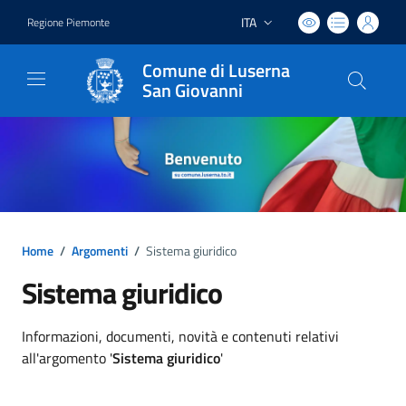
ITA
Regione Piemonte
Lingua attiva:
Comune di Luserna
San Giovanni
Home
/
Argomenti
/
Sistema giuridico
Sistema giuridico
Dettagli argomento
Informazioni, documenti, novità e contenuti relativi
all'argomento '
Sistema giuridico
'