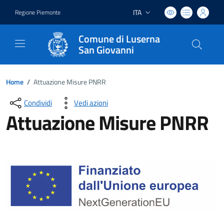
ITA
Regione Piemonte
Lingua attiva:
Comune di Luserna
San Giovanni
Home
/
Attuazione Misure PNRR
Condividi
Vedi azioni
Attuazione Misure PNRR