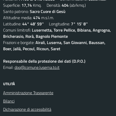
Superficie:
17,74
Kmq. Densità:
404
(ab/kmq.)
Santo patrono:
Sacro Cuore di Gesù
Altitudine media:
474
m.s.l.m.
Latitudine:
44° 48' 59''
Longitudine:
7° 15' 8''
Comuni limitrofi:
Lusernetta, Torre Pellice, Bibiana, Angrogna,
Bricherasio, Rorà, Bagnolo Piemonte
Frazioni e borgate:
Airali, Luserna, San Giovanni, Baussan,
Boer, Jallà, Pecoul, Ricoun, Saret
Responsabile della protezione dei dati (D.P.O.)
Email:
dpo@comune.luserna.to.it
UTILITÀ
Amministrazione Trasparente
Bilanci
Dichiarazione di accessibilità