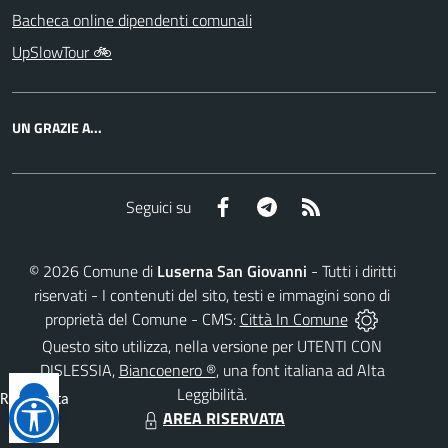
Bacheca online dipendenti comunali
UpSlowTour 🚲
UN GRAZIE A...
Facebook
Telegram
RSS
Seguici su
©
2026
Comune di
Luserna San Giovanni
- Tutti i diritti
riservati - I contenuti del sito, testi e immagini sono di
proprietà del Comune - CMS:
Città In Comune
Questo sito utilizza, nella versione per UTENTI CON
DISLESSIA,
Biancoenero ®
, una font italiana ad Alta
Leggibilità.
Reimposta
AREA RISERVATA
tutto