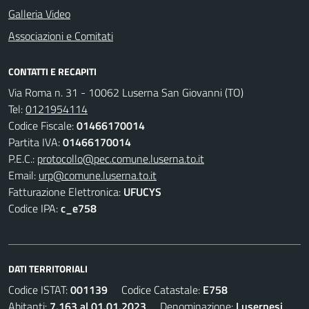
Galleria Video
Associazioni e Comitati
CONTATTI E RECAPITI
Via Roma n. 31 - 10062 Luserna San Giovanni (TO)
Tel:
0121954114
Codice Fiscale:
01466170014
Partita IVA:
01466170014
P.E.C.:
protocollo@pec.comune.luserna.to.it
Email:
urp@comune.luserna.to.it
Fatturazione Elettronica:
UFUCYS
Codice IPA:
c_e758
DATI TERRITORIALI
Codice ISTAT:
001139
Codice Catastale:
E758
Abitanti:
7.163 al 01.01.2023
Denominazione:
Lusernesi