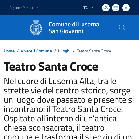
ITA
Regione Piemonte
Lingua attiva:
Comune di Luserna
San Giovanni
Home
/
Vivere il Comune
/
Luoghi
/
Teatro Santa Croce
Teatro Santa Croce
Nel cuore di Luserna Alta, tra le
strette vie del centro storico, sorge
un luogo dove passato e presente si
incontrano: il Teatro Santa Croce.
Ospitato all’interno di un’antica
chiesa sconsacrata, il teatro
comunale trasforma il silenzio di un