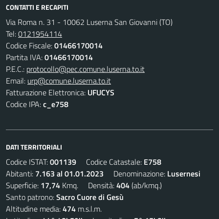
CONTATTI E RECAPITI
Via Roma n. 31 - 10062 Luserna San Giovanni (TO)
Tel:
0121954114
Codice Fiscale:
01466170014
Partita IVA:
01466170014
P.E.C.:
protocollo@pec.comune.luserna.to.it
Email:
urp@comune.luserna.to.it
Fatturazione Elettronica:
UFUCYS
Codice IPA:
c_e758
DATI TERRITORIALI
Codice ISTAT:
001139
Codice Catastale:
E758
Abitanti:
7.163 al 01.01.2023
Denominazione:
Lusernesi
Superficie:
17,74
Kmq. Densità:
404
(ab/kmq.)
Santo patrono:
Sacro Cuore di Gesù
Altitudine media:
474
m.s.l.m.