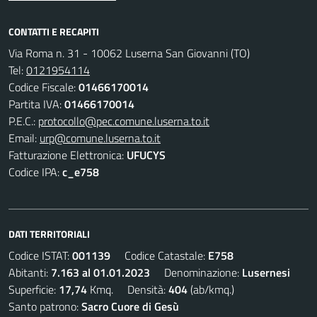
CONTATTI E RECAPITI
Via Roma n. 31 - 10062 Luserna San Giovanni (TO)
Tel:
0121954114
Codice Fiscale:
01466170014
Partita IVA:
01466170014
P.E.C.:
protocollo@pec.comune.luserna.to.it
Email:
urp@comune.luserna.to.it
Fatturazione Elettronica:
UFUCYS
Codice IPA:
c_e758
DATI TERRITORIALI
Codice ISTAT:
001139
Codice Catastale:
E758
Abitanti:
7.163 al 01.01.2023
Denominazione:
Lusernesi
Superficie:
17,74
Kmq. Densità:
404
(ab/kmq.)
Santo patrono:
Sacro Cuore di Gesù