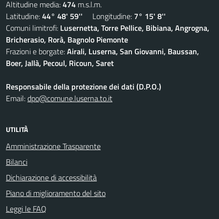
Altitudine media:
474
m.s.l.m.
Latitudine:
44° 48' 59''
Longitudine:
7° 15' 8''
Comuni limitrofi:
Lusernetta, Torre Pellice, Bibiana, Angrogna,
Bricherasio, Rorà, Bagnolo Piemonte
Frazioni e borgate:
Airali, Luserna, San Giovanni, Baussan,
Boer, Jallà, Pecoul, Ricoun, Saret
Responsabile della protezione dei dati (D.P.O.)
Email:
dpo@comune.luserna.to.it
UTILITÀ
Amministrazione Trasparente
Bilanci
Dichiarazione di accessibilità
Piano di miglioramento del sito
Leggi le FAQ