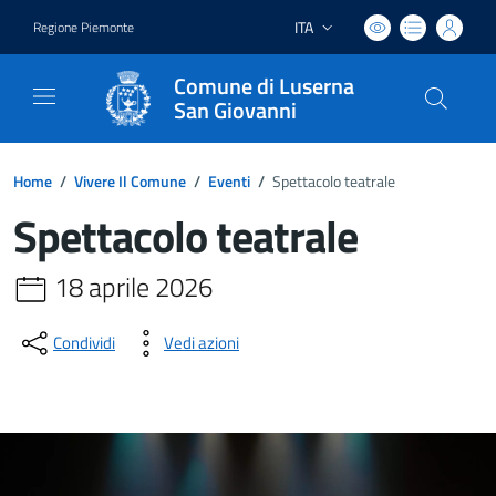
ITA
Regione Piemonte
Lingua attiva:
Comune di Luserna
San Giovanni
Home
/
Vivere Il Comune
/
Eventi
/
Spettacolo teatrale
Spettacolo teatrale
18 aprile 2026
Condividi
Vedi azioni