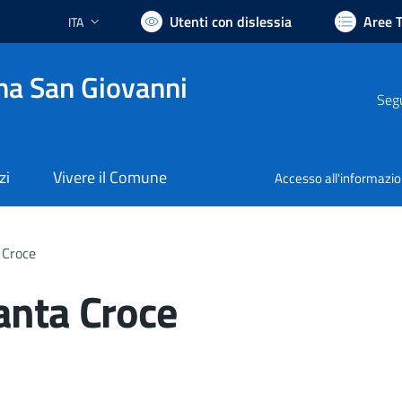
Utenti con dislessia
Aree 
ITA
Lingua attiva:
na San Giovanni
Segu
zi
Vivere il Comune
Accesso all'informazi
 Croce
anta Croce
nto