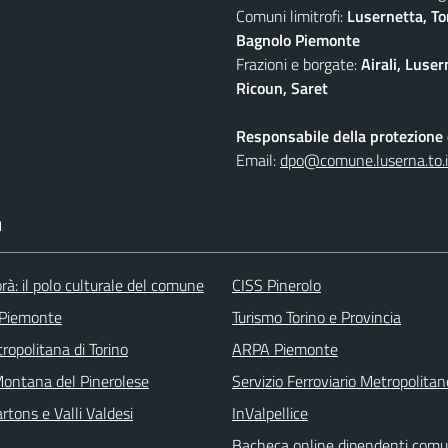
Comuni limitrofi:
Lusernetta, To
Bagnolo Piemonte
Frazioni e borgate:
Airali, Luser
Ricoun, Saret
Responsabile della protezione d
Email:
dpo@comune.luserna.to.i
I
rà: il polo culturale del comune
CISS Pinerolo
 Piemonte
Turismo Torino e Provincia
ropolitana di Torino
ARPA Piemonte
ontana del Pinerolese
Servizio Ferroviario Metropolitan
tons e Valli Valdesi
InValpellice
Bacheca online dipendenti comu