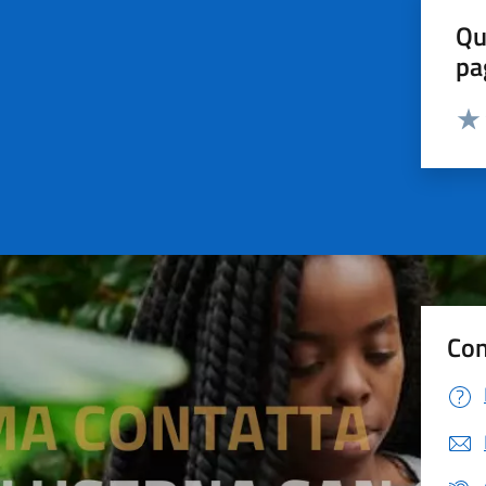
Qu
pa
Valut
Valu
Con