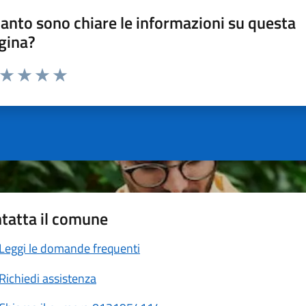
anto sono chiare le informazioni su questa
gina?
a da 1 a 5 stelle la pagina
ta 1 stelle su 5
Valuta 2 stelle su 5
Valuta 3 stelle su 5
Valuta 4 stelle su 5
Valuta 5 stelle su 5
tatta il comune
Leggi le domande frequenti
Richiedi assistenza