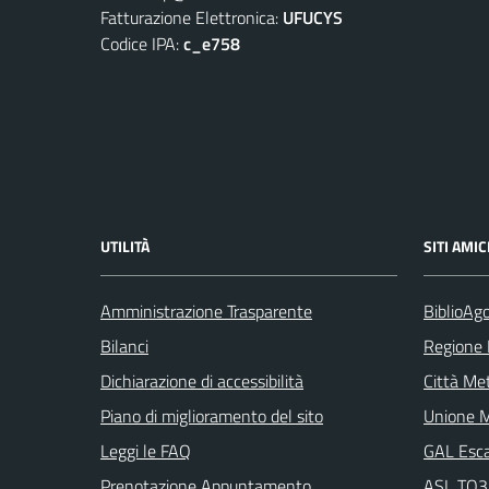
Fatturazione Elettronica:
UFUCYS
Codice IPA:
c_e758
UTILITÀ
SITI AMIC
Amministrazione Trasparente
BiblioAgo
Bilanci
Regione
Dichiarazione di accessibilità
Città Met
Piano di miglioramento del sito
Unione M
Leggi le FAQ
GAL Escar
Prenotazione Appuntamento
ASL TO3