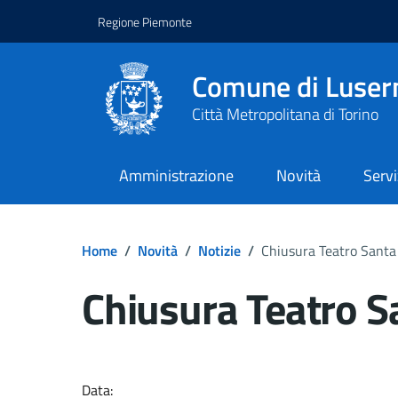
Regione Piemonte
Comune di Luser
Città Metropolitana di Torino
Amministrazione
Novità
Servi
Home
/
Novità
/
Notizie
/
Chiusura Teatro Santa
Chiusura Teatro S
Dettagli del docume
Data: