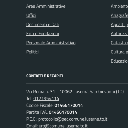
Aree Amministrative
Ambient
Uffici
Anagrafe 
Documenti e Dati
Appalti p
Enti e Fondazioni
Autorizza
Personale Amministrativo
Catasto e
Politici
Cultura 
Educazio
CONTATTI E RECAPITI
Via Roma n. 31 - 10062 Luserna San Giovanni (TO)
Tel:
0121954114
Codice Fiscale:
01466170014
Partita IVA:
01466170014
P.E.C.:
protocollo@pec.comune.luserna.to.it
Email:
urp@comune.luserna.to.it