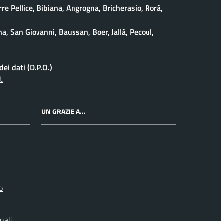
rre Pellice, Bibiana, Angrogna, Bricherasio, Rorà,
na, San Giovanni, Baussan, Boer, Jallà, Pecoul,
ei dati (D.P.O.)
t
UN GRAZIE A...
o
nali