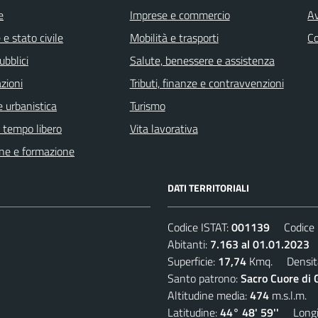
e
Imprese e commercio
Av
e stato civile
Mobilità e trasporti
C
ubblici
Salute, benessere e assistenza
zioni
Tributi, finanze e contravvenzioni
 urbanistica
Turismo
e tempo libero
Vita lavorativa
ne e formazione
DATI TERRITORIALI
Codice ISTAT:
001139
Codice C
Abitanti:
7.163 al 01.01.2023
D
Superficie:
17,74
Kmq. Densit
Santo patrono:
Sacro Cuore di 
Altitudine media:
474
m.s.l.m.
Latitudine:
44° 48' 59''
Longit