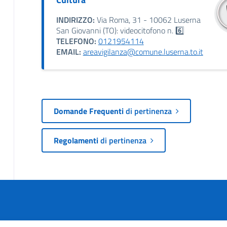
INDIRIZZO:
Via Roma, 31 - 10062 Luserna
San Giovanni (TO): videocitofono n. 6️⃣
TELEFONO:
0121954114
EMAIL:
areavigilanza@comune.luserna.to.it
Domande Frequenti
di pertinenza
Regolamenti
di pertinenza