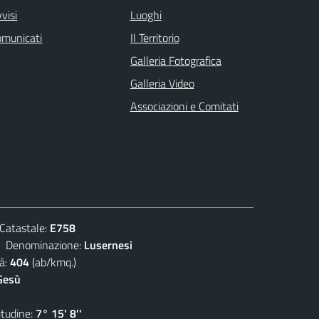
visi
Luoghi
omunicati
Il Territorio
Galleria Fotografica
Galleria Video
Associazioni e Comitati
atastale:
E758
enominazione:
Lusernesi
à:
404
(ab/kmq.)
Gesù
udine:
7° 15' 8''