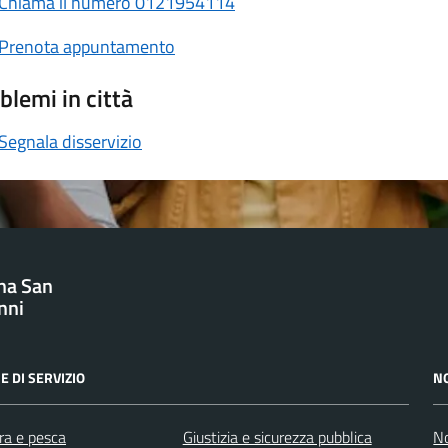
Chiama il numero 0121954114
Prenota appuntamento
blemi in città
Segnala disservizio
na San
nni
E DI SERVIZIO
N
ra e pesca
Giustizia e sicurezza pubblica
No