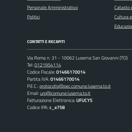
Personale Amministrativo
Catasto e
Politici
Cultura 
Educazio
CONTATTI E RECAPITI
Via Roma n. 31 - 10062 Luserna San Giovanni (TO)
Tel:
0121954114
Codice Fiscale:
01466170014
Partita IVA:
01466170014
P.E.C.:
protocollo@pec.comune.luserna.to.it
Email:
urp@comune.luserna.to.it
Fatturazione Elettronica:
UFUCYS
Codice IPA:
c_e758