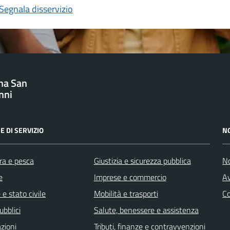
Segnala disservizio
na San
nni
E DI SERVIZIO
N
ra e pesca
Giustizia e sicurezza pubblica
No
e
Imprese e commercio
Av
e stato civile
Mobilità e trasporti
C
ubblici
Salute, benessere e assistenza
zioni
Tributi, finanze e contravvenzioni