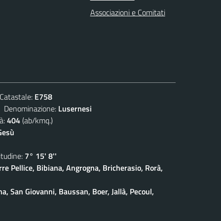
Associazioni e Comitati
atastale:
E758
enominazione:
Lusernesi
à:
404
(ab/kmq.)
Gesù
udine:
7° 15' 8''
rre Pellice, Bibiana, Angrogna, Bricherasio, Rorà,
na, San Giovanni, Baussan, Boer, Jallà, Pecoul,