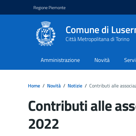
Regione Piemonte
Comune di Luser
Città Metropolitana di Torino
Amministrazione
Novità
Servi
Home
/
Novità
/
Notizie
/
Contributi alle associ
Contributi alle as
2022