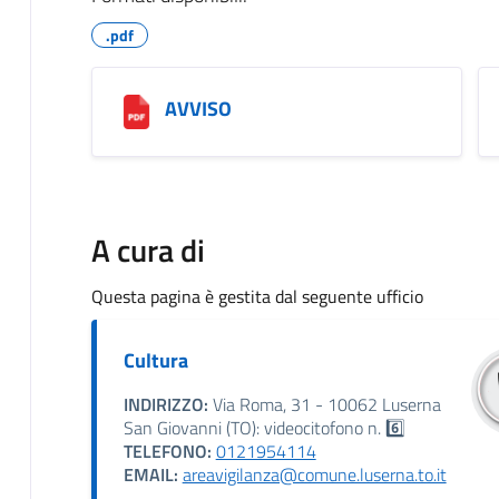
.pdf
AVVISO
A cura di
Questa pagina è gestita dal seguente ufficio
Cultura
INDIRIZZO:
Via Roma, 31 - 10062 Luserna
San Giovanni (TO): videocitofono n. 6️⃣
TELEFONO:
0121954114
EMAIL:
areavigilanza@comune.luserna.to.it