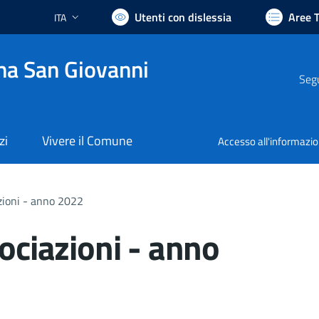
Utenti con dislessia
Aree 
ITA
Lingua attiva:
na San Giovanni
Segu
zi
Vivere il Comune
Accesso all'informazi
azioni - anno 2022
sociazioni - anno