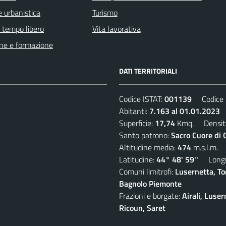
 urbanistica
Turismo
e tempo libero
Vita lavorativa
ne e formazione
DATI TERRITORIALI
Codice ISTAT:
001139
Codice C
Abitanti:
7.163 al 01.01.2023
D
Superficie:
17,74
Kmq. Densit
Santo patrono:
Sacro Cuore di 
Altitudine media:
474
m.s.l.m.
Latitudine:
44° 48' 59''
Longit
Comuni limitrofi:
Lusernetta, To
Bagnolo Piemonte
Frazioni e borgate:
Airali, Luser
Ricoun, Saret