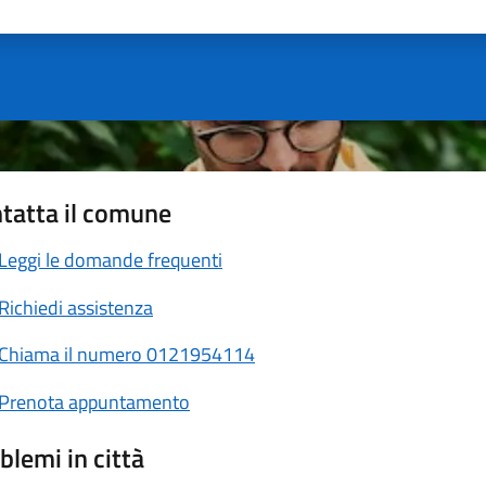
ta 1 stelle su 5
Valuta 2 stelle su 5
Valuta 3 stelle su 5
Valuta 4 stelle su 5
Valuta 5 stelle su 5
tatta il comune
Leggi le domande frequenti
Richiedi assistenza
Chiama il numero 0121954114
Prenota appuntamento
blemi in città