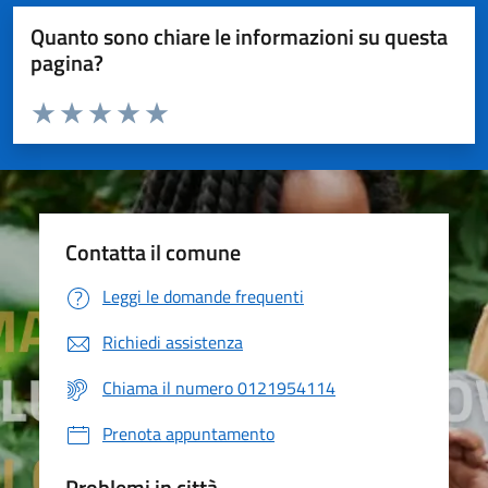
Quanto sono chiare le informazioni su questa
pagina?
Valuta da 1 a 5 stelle la pagina
Valuta 1 stelle su 5
Valuta 2 stelle su 5
Valuta 3 stelle su 5
Valuta 4 stelle su 5
Valuta 5 stelle su 5
Contatta il comune
Leggi le domande frequenti
Richiedi assistenza
Chiama il numero 0121954114
Prenota appuntamento
Problemi in città