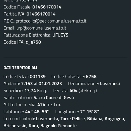
Codice Fiscale:
01466170014
Partita IVA:
01466170014
P.E.C.:
protocollo@pec.comune.luserna.to.it
Email:
urp@comune.luserna.to.it
Fatturazione Elettronica:
UFUCYS
Codice IPA:
c_e758
DATI TERRITORIALI
Codice ISTAT:
001139
Codice Catastale:
E758
Abitanti:
7.163 al 01.01.2023
Denominazione:
Lusernesi
Superficie:
17,74
Kmq. Densità:
404
(ab/kmq.)
Santo patrono:
Sacro Cuore di Gesù
Altitudine media:
474
m.s.l.m.
Latitudine:
44° 48' 59''
Longitudine:
7° 15' 8''
Comuni limitrofi:
Lusernetta, Torre Pellice, Bibiana, Angrogna,
Bricherasio, Rorà, Bagnolo Piemonte