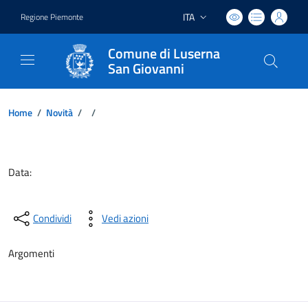
ITA
Regione Piemonte
Lingua attiva:
Comune di Luserna
San Giovanni
Home
/
Novità
/
/
Dettagli del documento
Data:
Condividi
Vedi azioni
Argomenti