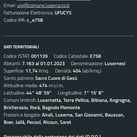
Email:
urp@comune.luserna.to.it
Fatturazione Elettronica:
UFUCYS
Codice IPA:
c_e758
DATI TERRITORIALI
Codice ISTAT:
001139
Codice Catastale:
E758
Abitanti:
7.163 al 01.01.2023
Denominazione:
Lusernesi
Superficie:
17,74
Kmq. Densità:
404
(ab/kmq.)
Santo patrono:
Sacro Cuore di Gesù
Altitudine media:
474
m.s.l.m.
Latitudine:
44° 48' 59''
Longitudine:
7° 15' 8''
Comuni limitrofi:
Lusernetta, Torre Pellice, Bibiana, Angrogna,
Bricherasio, Rorà, Bagnolo Piemonte
Frazioni e borgate:
Airali, Luserna, San Giovanni, Baussan,
Boer, Jallà, Pecoul, Ricoun, Saret
Responsabile della protezione dei dati (D.P.O.)