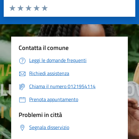
Valuta da 1 a 5 stelle la pagina
Valuta 1 stelle su 5
Valuta 2 stelle su 5
Valuta 3 stelle su 5
Valuta 4 stelle su 5
Valuta 5 stelle su 5
Contatta il comune
Leggi le domande frequenti
Richiedi assistenza
Chiama il numero 0121954114
Prenota appuntamento
Problemi in città
Segnala disservizio