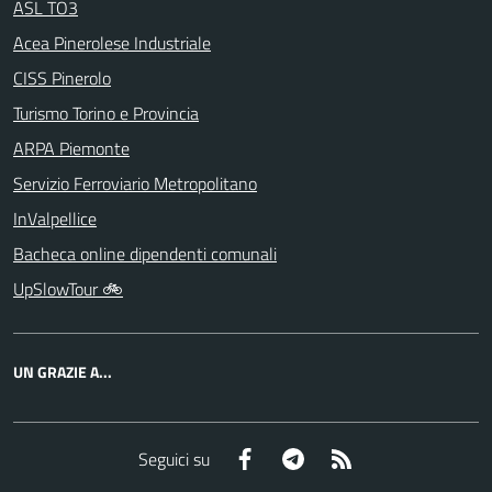
ASL TO3
Acea Pinerolese Industriale
CISS Pinerolo
Turismo Torino e Provincia
ARPA Piemonte
Servizio Ferroviario Metropolitano
InValpellice
Bacheca online dipendenti comunali
UpSlowTour 🚲
UN GRAZIE A...
Facebook
Telegram
RSS
Seguici su