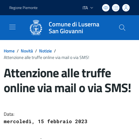
ITA
Regione Piemonte
Lingua attiva:
Comune di Luserna
San Giovanni
Home
/
Novità
/
Notizie
/
Attenzione alle truffe online via mail o via SMS!
Attenzione alle truffe
online via mail o via SMS!
Dettagli del documento
Data:
mercoledì, 15 febbraio 2023