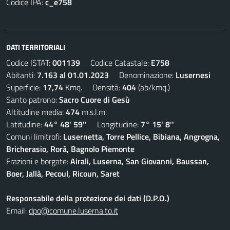
Codice IPA:
c_e758
DATI TERRITORIALI
Codice ISTAT:
001139
Codice Catastale:
E758
Abitanti:
7.163 al 01.01.2023
Denominazione:
Lusernesi
Superficie:
17,74
Kmq. Densità:
404
(ab/kmq.)
Santo patrono:
Sacro Cuore di Gesù
Altitudine media:
474
m.s.l.m.
Latitudine:
44° 48' 59''
Longitudine:
7° 15' 8''
Comuni limitrofi:
Lusernetta, Torre Pellice, Bibiana, Angrogna,
Bricherasio, Rorà, Bagnolo Piemonte
Frazioni e borgate:
Airali, Luserna, San Giovanni, Baussan,
Boer, Jallà, Pecoul, Ricoun, Saret
Responsabile della protezione dei dati (D.P.O.)
Email:
dpo@comune.luserna.to.it