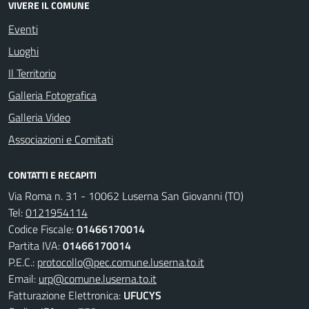
VIVERE IL COMUNE
Eventi
Luoghi
Il Territorio
Galleria Fotografica
Galleria Video
Associazioni e Comitati
CONTATTI E RECAPITI
Via Roma n. 31 - 10062 Luserna San Giovanni (TO)
Tel:
0121954114
Codice Fiscale:
01466170014
Partita IVA:
01466170014
P.E.C.:
protocollo@pec.comune.luserna.to.it
Email:
urp@comune.luserna.to.it
Fatturazione Elettronica:
UFUCYS