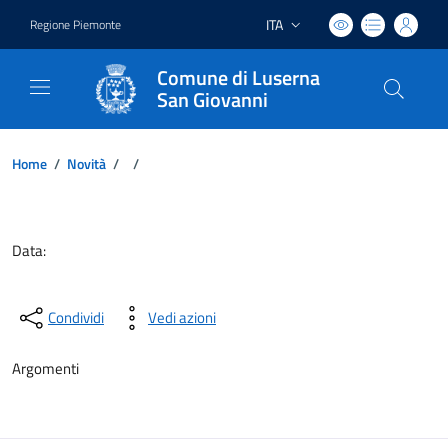
ITA
Regione Piemonte
Lingua attiva:
Comune di Luserna
San Giovanni
Home
/
Novità
/
/
Dettagli del documento
Data:
Condividi
Vedi azioni
Argomenti