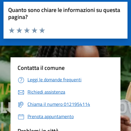
Quanto sono chiare le informazioni su questa
pagina?
Valuta da 1 a 5 stelle la pagina
Valuta 1 stelle su 5
Valuta 2 stelle su 5
Valuta 3 stelle su 5
Valuta 4 stelle su 5
Valuta 5 stelle su 5
Contatta il comune
Leggi le domande frequenti
Richiedi assistenza
Chiama il numero 0121954114
Prenota appuntamento
Problemi in città