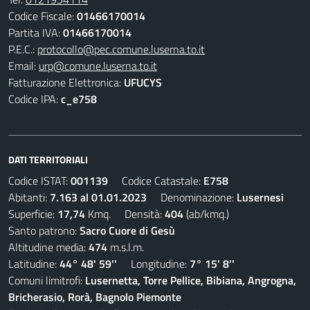
Codice Fiscale:
01466170014
Partita IVA:
01466170014
P.E.C.:
protocollo@pec.comune.luserna.to.it
Email:
urp@comune.luserna.to.it
Fatturazione Elettronica:
UFUCYS
Codice IPA:
c_e758
DATI TERRITORIALI
Codice ISTAT:
001139
Codice Catastale:
E758
Abitanti:
7.163 al 01.01.2023
Denominazione:
Lusernesi
Superficie:
17,74
Kmq. Densità:
404
(ab/kmq.)
Santo patrono:
Sacro Cuore di Gesù
Altitudine media:
474
m.s.l.m.
Latitudine:
44° 48' 59''
Longitudine:
7° 15' 8''
Comuni limitrofi:
Lusernetta, Torre Pellice, Bibiana, Angrogna,
Bricherasio, Rorà, Bagnolo Piemonte