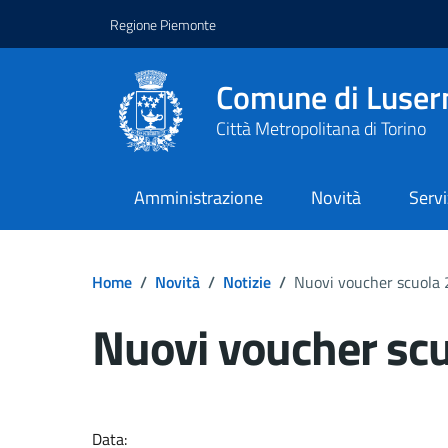
Regione Piemonte
Comune di Luser
Città Metropolitana di Torino
Amministrazione
Novità
Servi
Home
/
Novità
/
Notizie
/
Nuovi voucher scuola
Nuovi voucher sc
Dettagli del docume
Data: