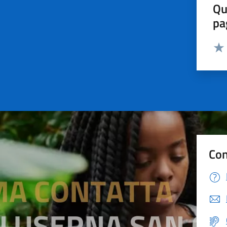
Qu
pa
Valut
Valu
Con