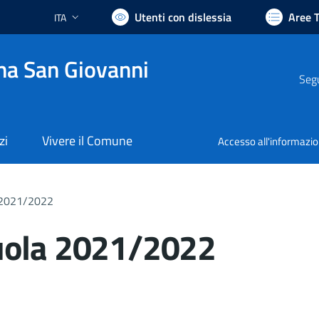
Utenti con dislessia
Aree 
ITA
Lingua attiva:
na San Giovanni
Segu
zi
Vivere il Comune
Accesso all'informazi
 2021/2022
uola 2021/2022
nto