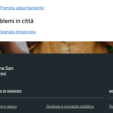
Prenota appuntamento
blemi in città
Segnala disservizio
na San
nni
E DI SERVIZIO
N
ra e pesca
Giustizia e sicurezza pubblica
No