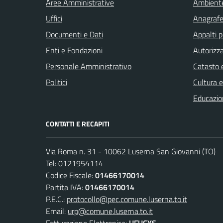
Aree Amministrative
Ambient
Uffici
Anagrafe 
Documenti e Dati
Appalti p
Enti e Fondazioni
Autorizza
Personale Amministrativo
Catasto e
Politici
Cultura 
Educazio
CONTATTI E RECAPITI
Via Roma n. 31 - 10062 Luserna San Giovanni (TO)
Tel:
0121954114
Codice Fiscale:
01466170014
Partita IVA:
01466170014
P.E.C.:
protocollo@pec.comune.luserna.to.it
Email:
urp@comune.luserna.to.it
Fatturazione Elettronica:
UFUCYS