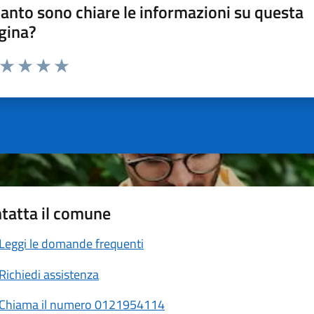
anto sono chiare le informazioni su questa
gina?
a da 1 a 5 stelle la pagina
ta 1 stelle su 5
Valuta 2 stelle su 5
Valuta 3 stelle su 5
Valuta 4 stelle su 5
Valuta 5 stelle su 5
tatta il comune
Leggi le domande frequenti
Richiedi assistenza
Chiama il numero 0121954114