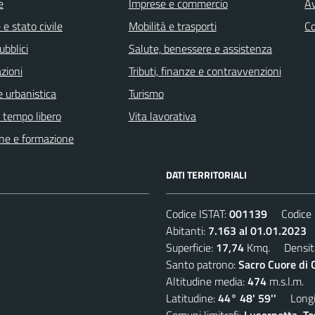
e
Imprese e commercio
Av
e stato civile
Mobilità e trasporti
C
ubblici
Salute, benessere e assistenza
zioni
Tributi, finanze e contravvenzioni
 urbanistica
Turismo
e tempo libero
Vita lavorativa
ne e formazione
DATI TERRITORIALI
Codice ISTAT:
001139
Codice C
Abitanti:
7.163 al 01.01.2023
D
Superficie:
17,74
Kmq. Densit
Santo patrono:
Sacro Cuore di 
Altitudine media:
474
m.s.l.m.
Latitudine:
44° 48' 59''
Longit
Comuni limitrofi:
Lusernetta, To