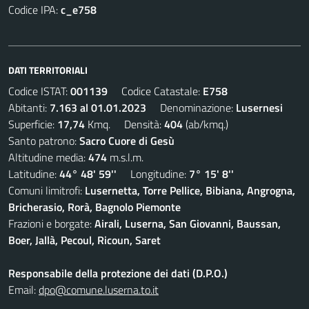
Codice IPA:
c_e758
DATI TERRITORIALI
Codice ISTAT:
001139
Codice Catastale:
E758
Abitanti:
7.163 al 01.01.2023
Denominazione:
Lusernesi
Superficie:
17,74
Kmq. Densità:
404
(ab/kmq.)
Santo patrono:
Sacro Cuore di Gesù
Altitudine media:
474
m.s.l.m.
Latitudine:
44° 48' 59''
Longitudine:
7° 15' 8''
Comuni limitrofi:
Lusernetta, Torre Pellice, Bibiana, Angrogna,
Bricherasio, Rorà, Bagnolo Piemonte
Frazioni e borgate:
Airali, Luserna, San Giovanni, Baussan,
Boer, Jallà, Pecoul, Ricoun, Saret
Responsabile della protezione dei dati (D.P.O.)
Email:
dpo@comune.luserna.to.it