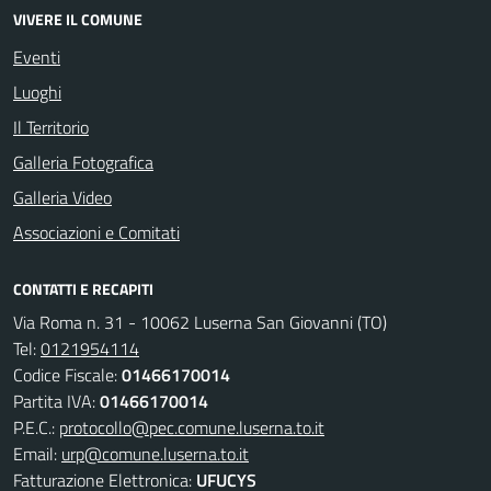
VIVERE IL COMUNE
Eventi
Luoghi
Il Territorio
Galleria Fotografica
Galleria Video
Associazioni e Comitati
CONTATTI E RECAPITI
Via Roma n. 31 - 10062 Luserna San Giovanni (TO)
Tel:
0121954114
Codice Fiscale:
01466170014
Partita IVA:
01466170014
P.E.C.:
protocollo@pec.comune.luserna.to.it
Email:
urp@comune.luserna.to.it
Fatturazione Elettronica:
UFUCYS