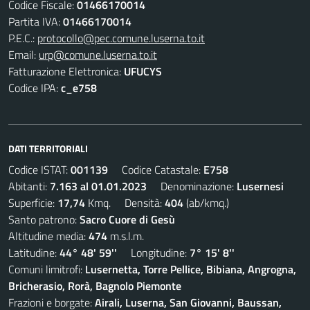
Codice Fiscale:
01466170014
Partita IVA:
01466170014
P.E.C.:
protocollo@pec.comune.luserna.to.it
Email:
urp@comune.luserna.to.it
Fatturazione Elettronica:
UFUCYS
Codice IPA:
c_e758
DATI TERRITORIALI
Codice ISTAT:
001139
Codice Catastale:
E758
Abitanti:
7.163 al 01.01.2023
Denominazione:
Lusernesi
Superficie:
17,74
Kmq. Densità:
404
(ab/kmq.)
Santo patrono:
Sacro Cuore di Gesù
Altitudine media:
474
m.s.l.m.
Latitudine:
44° 48' 59''
Longitudine:
7° 15' 8''
Comuni limitrofi:
Lusernetta, Torre Pellice, Bibiana, Angrogna,
Bricherasio, Rorà, Bagnolo Piemonte
Frazioni e borgate:
Airali, Luserna, San Giovanni, Baussan,