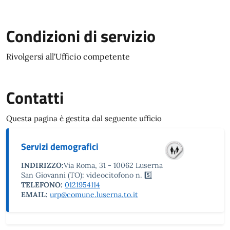
Condizioni di servizio
Rivolgersi all'Ufficio competente
Contatti
Questa pagina è gestita dal seguente ufficio
Servizi demografici
INDIRIZZO:
Via Roma, 31 - 10062 Luserna
San Giovanni (TO): videocitofono n. 5️⃣
TELEFONO:
0121954114
EMAIL:
urp@comune.luserna.to.it