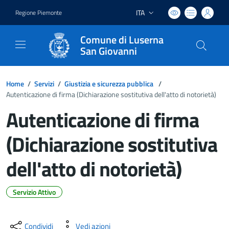
ITA
Regione Piemonte
Lingua attiva:
Comune di Luserna
San Giovanni
Home
/
Servizi
/
Giustizia e sicurezza pubblica
/
Autenticazione di firma (Dichiarazione sostitutiva dell'atto di notorietà)
Autenticazione di firma
(Dichiarazione sostitutiva
dell'atto di notorietà)
Servizio Attivo
Dettagli del documento
Condividi
Vedi azioni