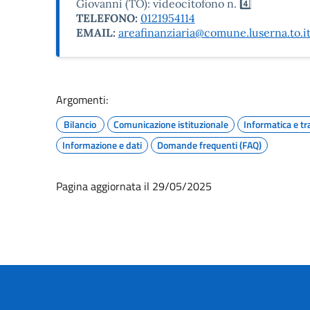
Giovanni (TO): videocitofono n. 4️⃣
TELEFONO:
0121954114
EMAIL:
areafinanziaria@comune.luserna.to.i
Argomenti:
Bilancio
Comunicazione istituzionale
Informatica e tr
Informazione e dati
Domande frequenti (FAQ)
Pagina aggiornata il 29/05/2025