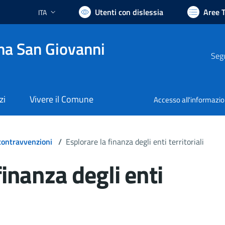
Utenti con dislessia
Aree 
ITA
Lingua attiva:
na San Giovanni
Segu
zi
Vivere il Comune
Accesso all'informazi
 contravvenzioni
/
Esplorare la finanza degli enti territoriali
finanza degli enti