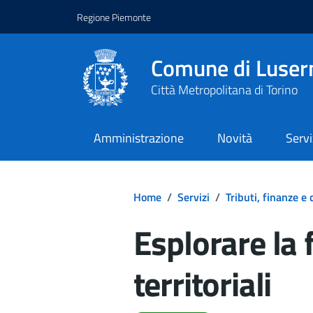
Regione Piemonte
Comune di Luser
Città Metropolitana di Torino
Amministrazione
Novità
Servi
Home
/
Servizi
/
Tributi, finanze e
Esplorare la 
territoriali