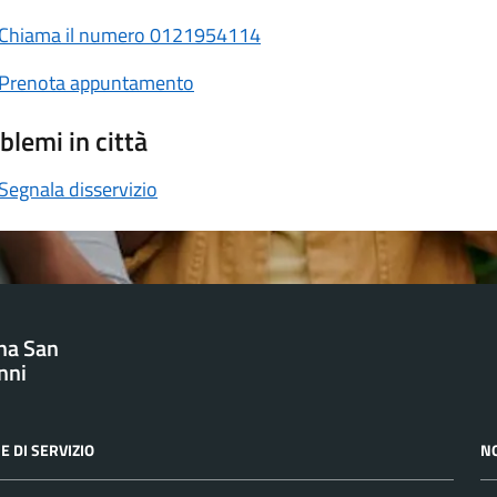
Chiama il numero 0121954114
Prenota appuntamento
blemi in città
Segnala disservizio
na San
nni
E DI SERVIZIO
N