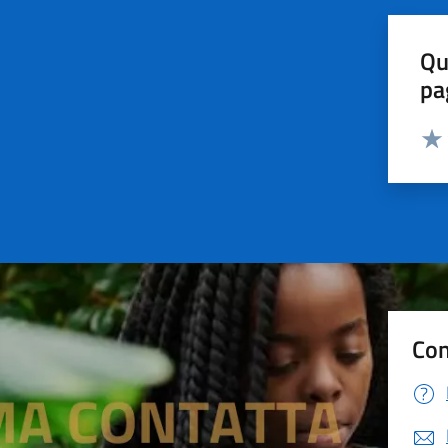
Qu
pa
Valut
Valu
Con