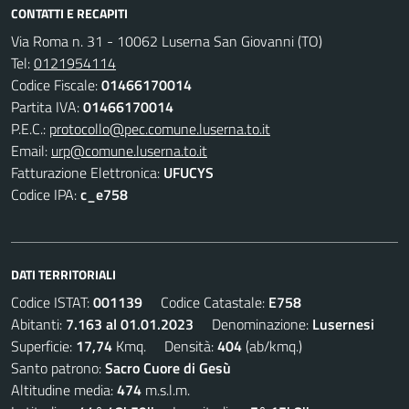
CONTATTI E RECAPITI
Via Roma n. 31 - 10062 Luserna San Giovanni (TO)
Tel:
0121954114
Codice Fiscale:
01466170014
Partita IVA:
01466170014
P.E.C.:
protocollo@pec.comune.luserna.to.it
Email:
urp@comune.luserna.to.it
Fatturazione Elettronica:
UFUCYS
Codice IPA:
c_e758
DATI TERRITORIALI
Codice ISTAT:
001139
Codice Catastale:
E758
Abitanti:
7.163 al 01.01.2023
Denominazione:
Lusernesi
Superficie:
17,74
Kmq. Densità:
404
(ab/kmq.)
Santo patrono:
Sacro Cuore di Gesù
Altitudine media:
474
m.s.l.m.