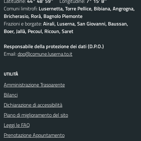
Latitudine:
44° 48' 59''
Longitudine:
7° 15' 8''
Comuni limitrofi:
Lusernetta, Torre Pellice, Bibiana, Angrogna,
Bricherasio, Rorà, Bagnolo Piemonte
Frazioni e borgate:
Airali, Luserna, San Giovanni, Baussan,
Boer, Jallà, Pecoul, Ricoun, Saret
Responsabile della protezione dei dati (D.P.O.)
Email:
dpo@comune.luserna.to.it
UTILITÀ
Amministrazione Trasparente
Bilanci
Dichiarazione di accessibilità
Piano di miglioramento del sito
Leggi le FAQ
Prenotazione Appuntamento