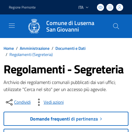
ITA
Regione Piemonte
Lingua attiva:
Comune di Luserna
San Giovanni
Home
/
Amministrazione
/
Documenti e Dati
/
Regolamenti (
Segreteria
)
Regolamenti - Segreteria
Archivio dei regolamenti comunali pubblicati dai vari uffici;
utilizzate "Cerca nel sito" per un accesso più agevole.
Condividi
Vedi azioni
Domande frequenti
di pertinenza