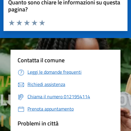
Quanto sono chiare le informazioni su questa
pagina?
Valuta da 1 a 5 stelle la pagina
Valuta 1 stelle su 5
Valuta 2 stelle su 5
Valuta 3 stelle su 5
Valuta 4 stelle su 5
Valuta 5 stelle su 5
Contatta il comune
Leggi le domande frequenti
Richiedi assistenza
Chiama il numero 0121954114
Prenota appuntamento
Problemi in città