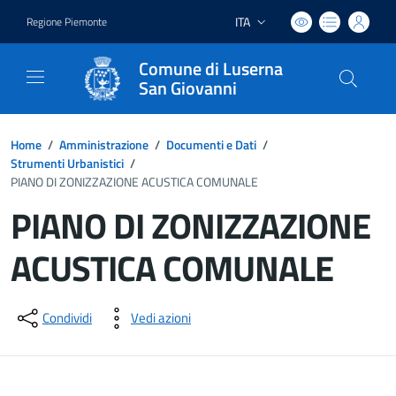
ITA
Regione Piemonte
Lingua attiva:
Comune di Luserna
San Giovanni
Home
/
Amministrazione
/
Documenti e Dati
/
Strumenti Urbanistici
/
PIANO DI ZONIZZAZIONE ACUSTICA COMUNALE
PIANO DI ZONIZZAZIONE
ACUSTICA COMUNALE
Dettagli del documento
Condividi
Vedi azioni