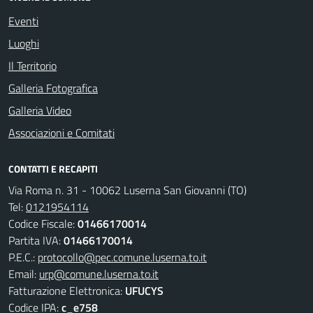
Eventi
Luoghi
Il Territorio
Galleria Fotografica
Galleria Video
Associazioni e Comitati
CONTATTI E RECAPITI
Via Roma n. 31 - 10062 Luserna San Giovanni (TO)
Tel:
0121954114
Codice Fiscale:
01466170014
Partita IVA:
01466170014
P.E.C.:
protocollo@pec.comune.luserna.to.it
Email:
urp@comune.luserna.to.it
Fatturazione Elettronica:
UFUCYS
Codice IPA:
c_e758