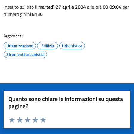
Inserito sul sito il
martedì 27 aprile 2004
alle ore
09:09:04
per
numero giorni
8136
Argomenti:
Urbanizzazione
Edilizia
Urbanistica
Strumenti urbanistici
Quanto sono chiare le informazioni su questa
pagina?
Valuta da 1 a 5 stelle la pagina
Valuta 1 stelle su 5
Valuta 2 stelle su 5
Valuta 3 stelle su 5
Valuta 4 stelle su 5
Valuta 5 stelle su 5