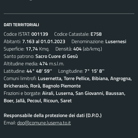
DATI TERRITORIALI
Codice ISTAT:
001139
Codice Catastale:
E758
Abitanti:
7.163 al 01.01.2023
Denominazione:
Lusernesi
Superficie:
17,74
Kmq. Densità:
404
(ab/kmq.)
Santo patrono:
Sacro Cuore di Gesù
Altitudine media:
474
m.s.l.m.
Latitudine:
44° 48' 59''
Longitudine:
7° 15' 8''
Comuni limitrofi:
Lusernetta, Torre Pellice, Bibiana, Angrogna,
Bricherasio, Rorà, Bagnolo Piemonte
Frazioni e borgate:
Airali, Luserna, San Giovanni, Baussan,
Boer, Jallà, Pecoul, Ricoun, Saret
Responsabile della protezione dei dati (D.P.O.)
Email:
dpo@comune.luserna.to.it