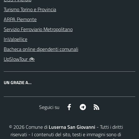
Turismo Torino e Provincia
ARPA Piemonte
Servizio Ferroviario Metropolitano
InValpellice
Bacheca online dipendenti comunali
UpSlowTour 🚲
UN GRAZIE A...
Facebook
Telegram
RSS
Seguici su
©
2026
Comune di
Luserna San Giovanni
- Tutti i diritti
riservati - I contenuti del sito, testi e immagini sono di