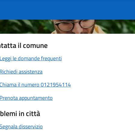
tatta il comune
Leggi le domande frequenti
Richiedi assistenza
Chiama il numero 0121954114
Prenota appuntamento
blemi in città
Segnala disservizio