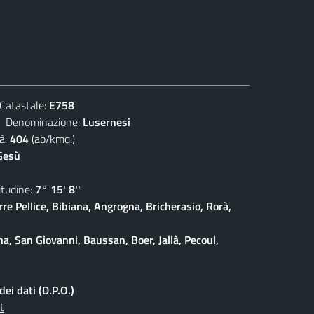
atastale:
E758
enominazione:
Lusernesi
à:
404
(ab/kmq.)
Gesù
udine:
7° 15' 8''
rre Pellice, Bibiana, Angrogna, Bricherasio, Rorà,
na, San Giovanni, Baussan, Boer, Jallà, Pecoul,
ei dati (D.P.O.)
t