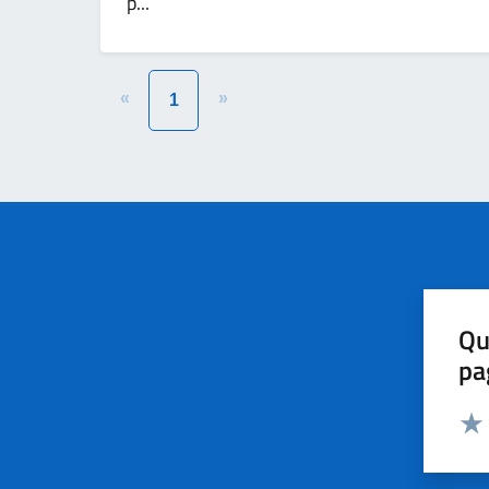
p...
«
»
1
Qu
pa
Valut
Valu