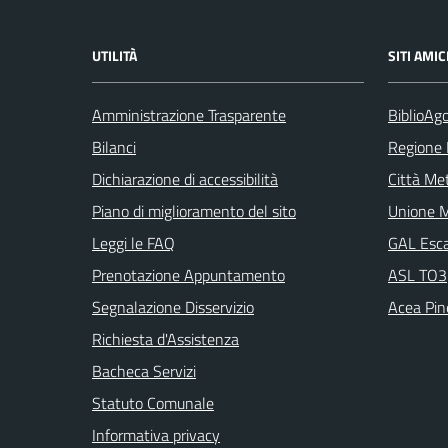
UTILITÀ
SITI AMIC
Amministrazione Trasparente
BiblioAgo
Bilanci
Regione
Dichiarazione di accessibilità
Città Met
Piano di miglioramento del sito
Unione M
Leggi le FAQ
GAL Escar
Prenotazione Appuntamento
ASL TO3
Segnalazione Disservizio
Acea Pine
Richiesta d'Assistenza
Bacheca Servizi
Statuto Comunale
Informativa privacy