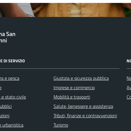
na San
nni
E DI SERVIZIO
N
ra e pesca
Giustizia e sicurezza pubblica
No
e
Imprese e commercio
Av
e stato civile
Mobilità e trasporti
C
ubblici
Salute, benessere e assistenza
zioni
Tributi, finanze e contravvenzioni
 urbanistica
Turismo