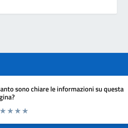
anto sono chiare le informazioni su questa
gina?
a da 1 a 5 stelle la pagina
ta 1 stelle su 5
Valuta 2 stelle su 5
Valuta 3 stelle su 5
Valuta 4 stelle su 5
Valuta 5 stelle su 5