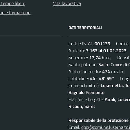
e tempo libero
Vita lavorativa
ne e formazione
DATI TERRITORIALI
Codice ISTAT:
001139
Codice C
Abitanti:
7.163 al 01.01.2023
D
Superficie:
17,74
Kmq. Densit
Santo patrono:
Sacro Cuore di 
Altitudine media:
474
m.s.l.m.
Latitudine:
44° 48' 59''
Longit
Comuni limitrofi:
Lusernetta, To
Bagnolo Piemonte
Frazioni e borgate:
Airali, Luser
Ricoun, Saret
Responsabile della protezione d
Email:
dpo@comune.luserna.to.i