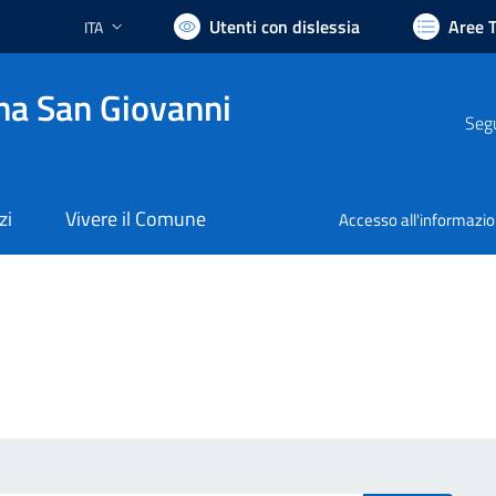
Utenti con dislessia
Aree 
ITA
Lingua attiva:
na San Giovanni
Segu
zi
Vivere il Comune
Accesso all'informazi