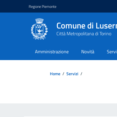
Regione Piemonte
Comune di Luser
Città Metropolitana di Torino
Amministrazione
Novità
Servi
Home
/
Servizi
/