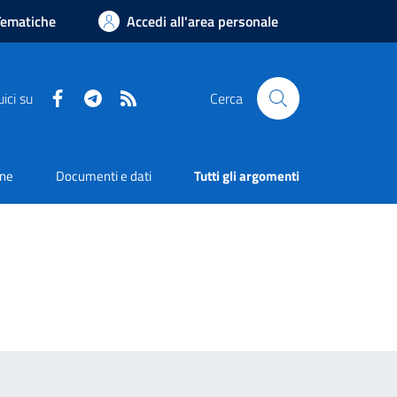
Tematiche
Accedi all'area personale
Facebook
Telegram
RSS
ici su
Cerca
one
Documenti e dati
Tutti gli argomenti