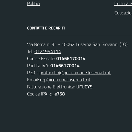
Politici
Cultura 
Educazio
CONTATTI E RECAPITI
Via Roma n. 31 - 10062 Luserna San Giovanni (TO)
Tel:
0121954114
Codice Fiscale:
01466170014
Partita IVA:
01466170014
P.E.C.:
protocollo@pec.comune.luserna.to.it
Email:
urp@comune.luserna.to.it
Fatturazione Elettronica:
UFUCYS
Codice IPA:
c_e758