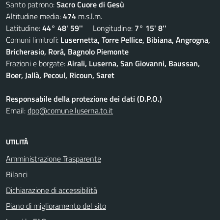
Santo patrono:
Sacro Cuore di Gesù
Altitudine media:
474
m.s.l.m.
Latitudine:
44° 48' 59''
Longitudine:
7° 15' 8''
Comuni limitrofi:
Lusernetta, Torre Pellice, Bibiana, Angrogna,
Bricherasio, Rorà, Bagnolo Piemonte
Frazioni e borgate:
Airali, Luserna, San Giovanni, Baussan,
Boer, Jallà, Pecoul, Ricoun, Saret
Responsabile della protezione dei dati (D.P.O.)
Email:
dpo@comune.luserna.to.it
UTILITÀ
Amministrazione Trasparente
Bilanci
Dichiarazione di accessibilità
Piano di miglioramento del sito