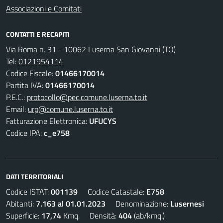
Associazioni e Comitati
CONTATTI E RECAPITI
Via Roma n. 31 - 10062 Luserna San Giovanni (TO)
Tel:
0121954114
Codice Fiscale:
01466170014
Partita IVA:
01466170014
P.E.C.:
protocollo@pec.comune.luserna.to.it
Email:
urp@comune.luserna.to.it
Fatturazione Elettronica:
UFUCYS
Codice IPA:
c_e758
DATI TERRITORIALI
Codice ISTAT:
001139
Codice Catastale:
E758
Abitanti:
7.163 al 01.01.2023
Denominazione:
Lusernesi
Superficie:
17,74
Kmq. Densità:
404
(ab/kmq.)