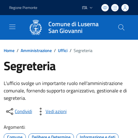
ITA
Regione Piemonte
Lingua attiva:
Comune di Luserna
San Giovanni
Home
/
Amministrazione
/
Uffici
/
Segreteria
Segreteria
L'ufficio svolge un importante ruolo nell'amministrazione
comunale, fornendo supporto organizzativo, gestionale e di
segreteria.
Condividi
Vedi azioni
Argomenti:
Comune
Delibere e Determine
Informazione e dati