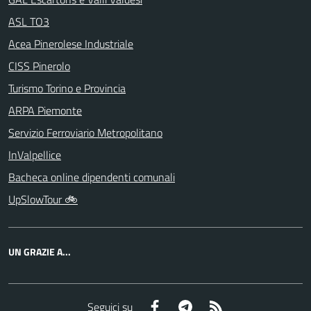
ASL TO3
Acea Pinerolese Industriale
CISS Pinerolo
Turismo Torino e Provincia
ARPA Piemonte
Servizio Ferroviario Metropolitano
InValpellice
Bacheca online dipendenti comunali
UpSlowTour 🚲
UN GRAZIE A...
Facebook
Telegram
RSS
Seguici su