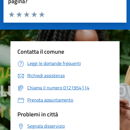
pagina?
Valuta da 1 a 5 stelle la pagina
Valuta 1 stelle su 5
Valuta 2 stelle su 5
Valuta 3 stelle su 5
Valuta 4 stelle su 5
Valuta 5 stelle su 5
Contatta il comune
Leggi le domande frequenti
Richiedi assistenza
Chiama il numero 0121954114
Prenota appuntamento
Problemi in città
Segnala disservizio