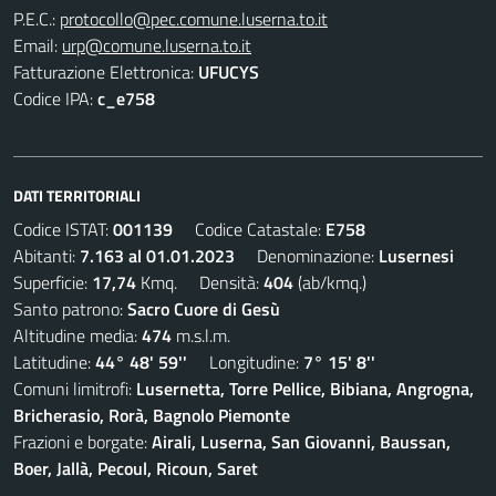
P.E.C.:
protocollo@pec.comune.luserna.to.it
Email:
urp@comune.luserna.to.it
Fatturazione Elettronica:
UFUCYS
Codice IPA:
c_e758
DATI TERRITORIALI
Codice ISTAT:
001139
Codice Catastale:
E758
Abitanti:
7.163 al 01.01.2023
Denominazione:
Lusernesi
Superficie:
17,74
Kmq. Densità:
404
(ab/kmq.)
Santo patrono:
Sacro Cuore di Gesù
Altitudine media:
474
m.s.l.m.
Latitudine:
44° 48' 59''
Longitudine:
7° 15' 8''
Comuni limitrofi:
Lusernetta, Torre Pellice, Bibiana, Angrogna,
Bricherasio, Rorà, Bagnolo Piemonte
Frazioni e borgate:
Airali, Luserna, San Giovanni, Baussan,
Boer, Jallà, Pecoul, Ricoun, Saret