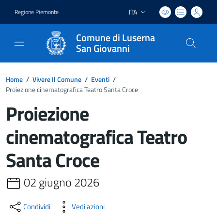
ITA
Regione Piemonte
Lingua attiva:
Comune di Luserna
San Giovanni
Home
/
Vivere Il Comune
/
Eventi
/
Proiezione cinematografica Teatro Santa Croce
Proiezione
cinematografica Teatro
Santa Croce
02 giugno 2026
Condividi
Vedi azioni