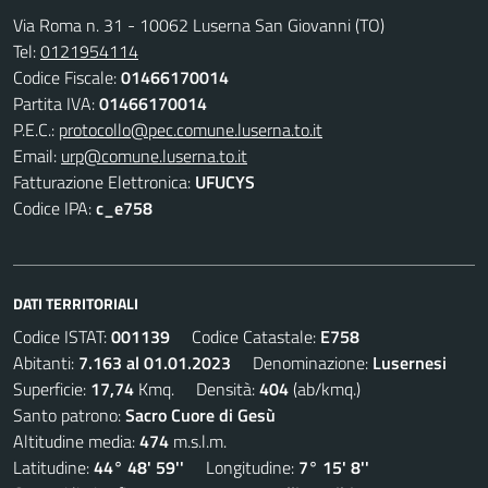
Via Roma n. 31 - 10062 Luserna San Giovanni (TO)
Tel:
0121954114
Codice Fiscale:
01466170014
Partita IVA:
01466170014
P.E.C.:
protocollo@pec.comune.luserna.to.it
Email:
urp@comune.luserna.to.it
Fatturazione Elettronica:
UFUCYS
Codice IPA:
c_e758
DATI TERRITORIALI
Codice ISTAT:
001139
Codice Catastale:
E758
Abitanti:
7.163 al 01.01.2023
Denominazione:
Lusernesi
Superficie:
17,74
Kmq. Densità:
404
(ab/kmq.)
Santo patrono:
Sacro Cuore di Gesù
Altitudine media:
474
m.s.l.m.
Latitudine:
44° 48' 59''
Longitudine:
7° 15' 8''