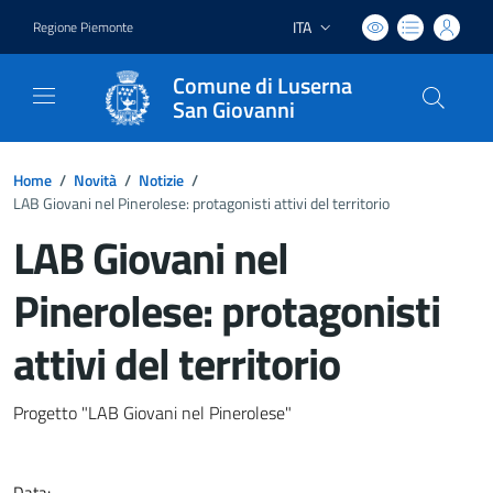
ITA
Regione Piemonte
Lingua attiva:
Comune di Luserna
San Giovanni
Home
/
Novità
/
Notizie
/
LAB Giovani nel Pinerolese: protagonisti attivi del territorio
LAB Giovani nel
Pinerolese: protagonisti
attivi del territorio
Dettagli del documento
Progetto "LAB Giovani nel Pinerolese"
Data: