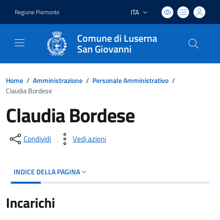
ITA
Regione Piemonte
Lingua attiva:
Comune di Luserna
San Giovanni
Home
/
Amministrazione
/
Personale Amministrativo
/
Claudia Bordese
Claudia Bordese
Condividi
Vedi azioni
INDICE DELLA PAGINA
Incarichi