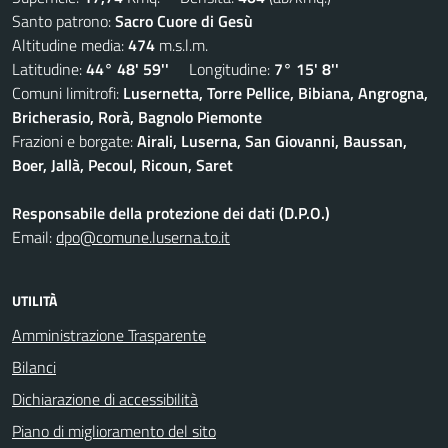
Santo patrono:
Sacro Cuore di Gesù
Altitudine media:
474
m.s.l.m.
Latitudine:
44° 48' 59''
Longitudine:
7° 15' 8''
Comuni limitrofi:
Lusernetta, Torre Pellice, Bibiana, Angrogna,
Bricherasio, Rorà, Bagnolo Piemonte
Frazioni e borgate:
Airali, Luserna, San Giovanni, Baussan,
Boer, Jallà, Pecoul, Ricoun, Saret
Responsabile della protezione dei dati (D.P.O.)
Email:
dpo@comune.luserna.to.it
UTILITÀ
Amministrazione Trasparente
Bilanci
Dichiarazione di accessibilità
Piano di miglioramento del sito