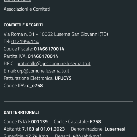
Associazioni e Comitati
CONTATTI E RECAPITI
Via Roma n. 31 - 10062 Luserna San Giovanni (TO)
Tel:
0121954114
Codice Fiscale:
01466170014
Partita IVA:
01466170014
P.E.C.:
protocollo@pec.comune.luserna.to.it
Email:
urp@comune.luserna.to.it
Fatturazione Elettronica:
UFUCYS
Codice IPA:
c_e758
DATI TERRITORIALI
Codice ISTAT:
001139
Codice Catastale:
E758
Abitanti:
7.163 al 01.01.2023
Denominazione:
Lusernesi
Superficie:
17,74
Kmq. Densità:
404
(ab/kmq.)